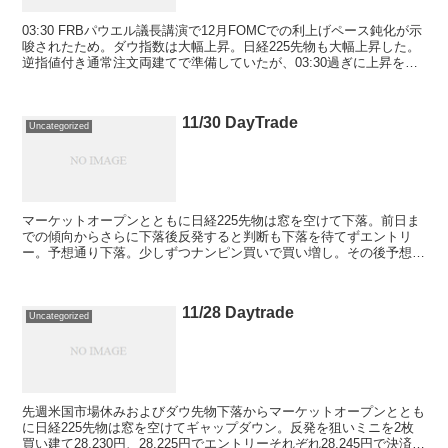
03:30 FRBパウエル議長講演で12月FOMCでの利上げペース鈍化が示
唆されたため。ダウ指数は大幅上昇。日経225先物も大幅上昇した。
逆指値付き通常注文両建てで準備していたが、03:30過ぎに上昇を一
旦下落したため含み損に。すぐに売り...
11/30 DayTrade
Uncategorized
マーケットオープンとともに日経225先物は窓を空けて下落。前日ま
での傾向からさらに下落後反発すると判断も下落を待てずエントリ
ー。予想通り下落。少しずつナンピン買いで買い増し。その後予想通
り反発し利確約11,000円。一時含み損が５～6万に...
11/28 Daytrade
Uncategorized
先週米国市場休みおよびダウ先物下落からマーケットオープンととも
に日経225先物は窓を空けてギャップダウン。反発を狙いミニを2枚
買い建て28,230円、28,225円でエントリーそれぞれ28,245円で決済し